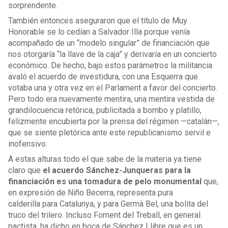
sorprendente.
También entonces aseguraron que el título de Muy
Honorable se lo cedían a Salvador Illa porque venía
acompañado de un “modelo singular” de financiación que
nos otorgaría “la llave de la caja” y derivaría en un concierto
económico. De hecho, bajo estos parámetros la militancia
avaló el acuerdo de investidura, con una Esquerra que
votaba una y otra vez en el Parlament a favor del concierto.
Pero todo era nuevamente mentira, una mentira vestida de
grandilocuencia retórica, publicitada a bombo y platillo,
felizmente encubierta por la prensa del régimen —catalán—,
que se siente pletórica ante este republicanismo servil e
inofensivo.
A estas alturas todo el que sabe de la materia ya tiene
claro que
el acuerdo Sánchez-Junqueras para la
financiación es una tomadura de pelo monumental
que,
en expresión de Niño Becerra, representa pura
calderilla para Catalunya, y para Germà Bel, una bolita del
truco del trilero. Incluso Foment del Treball, en general
pactista, ha dicho en boca de Sánchez Llibre que es un