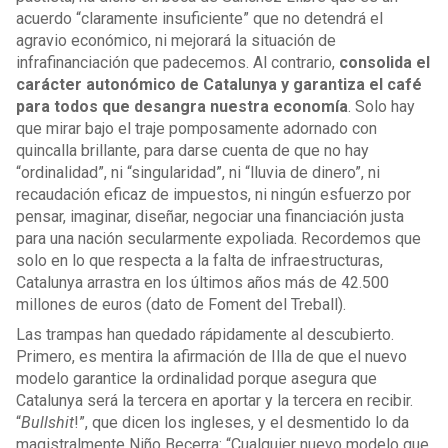
acuerdo “claramente insuficiente” que no detendrá el
agravio económico, ni mejorará la situación de
infrafinanciación que padecemos. Al contrario,
consolida el
carácter autonómico de Catalunya y garantiza el café
para todos que desangra nuestra economía
. Solo hay
que mirar bajo el traje pomposamente adornado con
quincalla brillante, para darse cuenta de que no hay
“ordinalidad”, ni “singularidad”, ni “lluvia de dinero”, ni
recaudación eficaz de impuestos, ni ningún esfuerzo por
pensar, imaginar, diseñar, negociar una financiación justa
para una nación secularmente expoliada. Recordemos que
solo en lo que respecta a la falta de infraestructuras,
Catalunya arrastra en los últimos años más de 42.500
millones de euros (dato de Foment del Treball).
Las trampas han quedado rápidamente al descubierto.
Primero, es mentira la afirmación de Illa de que el nuevo
modelo garantice la ordinalidad porque asegura que
Catalunya será la tercera en aportar y la tercera en recibir.
“
Bullshit
!”, que dicen los ingleses, y el desmentido lo da
magistralmente Niño Becerra: “Cualquier nuevo modelo que