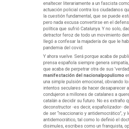
enaltecer literariamente a un fascista com
actuación policial contra los ciudadanos 
la cuestión fundamental, que se puede estar
pero nada excusa convertirse en el defensor 
política que sufrió Catalunya. Y no solo, 
detractor feroz de todo un movimiento de
llegó a confesar la majadería de que le ha
pandemia del covid.
Y ahora vuelve. Será porque acaba de publi
prensa española siempre genera simpatía, 
que acaba de perpetrar otra de sus 'verdad
manifestación del nacionalpopulismo
e
una simple pulsión emocional, obviando los
intentos seculares de hacer desaparecer a 
condujeron a millones de catalanes a quere
catalán a decidir su futuro. No es extraño 
deconstructor -es decir, españolizador- d
de ser “reaccionario y antidemocrático”, y 
antidemocrático, tal como lo definió el do
disimules, escribes como un franquista, op