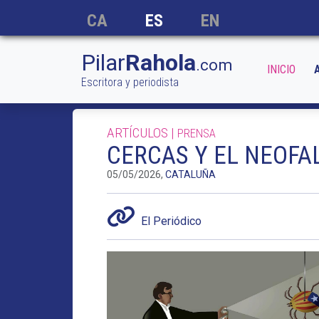
CA
ES
EN
Pilar
Rahola
.com
INICIO
Escritora y periodista
ARTÍCULOS |
PRENSA
CERCAS Y EL NEOF
05/05/2026,
CATALUÑA
El Periódico