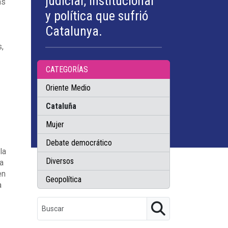
judicial, institucional
as
y política que sufrió
Catalunya.
,
CATEGORÍAS
Oriente Medio
Cataluña
Mujer
Debate democrático
la
Diversos
a
en
Geopolítica
a