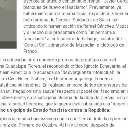
escribió un artículo con un título frontal: “Javier Cerc
blanquea de nuevo el fascismo”. Previamente, ya
había mantenido la misma tesis respecto a la novela
más famosa de Cercas, ‘Soldados de Salamina’,
criticando la humanización de Rafael Sánchez Mazas
y el hecho que presentara como “un personaje
fascinante” al cofundador de Falange, coautor del
'Cara al Sol', admirador de Mussolini e ideólogo de
Franco.
 la criticarían otros nombres propios de prestigio como el
a Guadalupe Flores, el reconocido crítico Ignacio Echevarría, el
iaan Faber, que lo acusaba de “desvergüenza intelectual”, la
uerra Civil Helen Graham, o el historiador gallego Lourenzo
lsificación histórica. En realidad, en boca de los defensores de 
rían un “negacionismo suave” respecto al papel del fascismo en l
a, obviamente, en la categoría literaria de la obra de Cercas, sino 
na falsedad histórica: que la guerra civil había sido una “tragedi
 no un golpe de Estado fascista contra la República
.
lica la misma banalización con la que Cercas trata la represión
 raíz del Primero de Octubre. Al fin y al cabo, después de