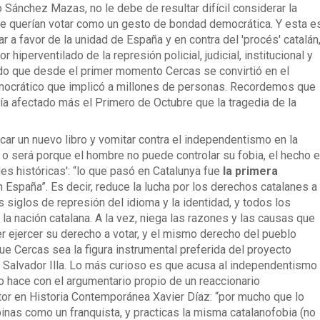
o Sánchez Mazas, no le debe de resultar difícil considerar la
que querían votar como un gesto de bondad democrática. Y esta e
 a favor de la unidad de España y en contra del 'procés' catalán
hiperventilado de la represión policial, judicial, institucional y
dado que desde el primer momento Cercas se convirtió en el
mocrático que implicó a millones de personas. Recordemos que
bía afectado más el Primero de Octubre que la tragedia de la
car un nuevo libro y vomitar contra el independentismo en la
o será porque el hombre no puede controlar su fobia, el hecho 
es históricas': “lo que pasó en Catalunya fue
la primera
n España”. Es decir, reduce la lucha por los derechos catalanes a
 siglos de represión del idioma y la identidad, y todos los
la nación catalana. A la vez, niega las razones y las causas que
r ejercer su derecho a votar, y el mismo derecho del pueblo
que Cercas sea la figura instrumental preferida del proyecto
e Salvador Illa. Lo más curioso es que acusa al independentismo
lo hace con el argumentario propio de un reaccionario
ctor en Historia Contemporánea Xavier Díaz: “por mucho que lo
inas como un franquista, y practicas la misma catalanofobia (no