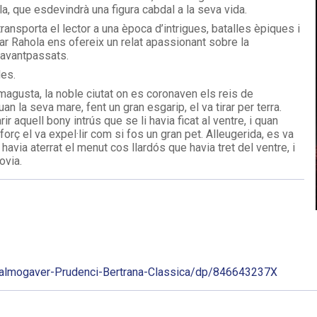
a, que esdevindrà una figura cabdal a la seva vida.
transporta el lector a una època d’intrigues, batalles èpiques i
lar Rahola ens ofereix un relat apassionant sobre la
s avantpassats.
des.
agusta, la noble ciutat on es coronaven els reis de
 la seva mare, fent un gran esgarip, el va tirar per terra.
ir aquell bony intrús que se li havia ficat al ventre, i quan
forç el va expel·lir com si fos un gran pet. Alleugerida, es va
havia aterrat el menut cos llardós que havia tret del ventre, i
ovia.
lalmogaver-Prudenci-Bertrana-Classica/dp/846643237X