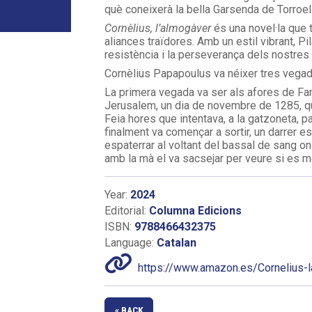
què coneixerà la bella Garsenda de Torroell
Cornèlius, l’almogàver
és una novel·la que 
aliances traïdores. Amb un estil vibrant, Pi
resistència i la perseverança dels nostre
Cornèlius Papapoulus va néixer tres vega
La primera vegada va ser als afores de Fam
Jerusalem, un dia de novembre de 1285, quan
Feia hores que intentava, a la gatzoneta, par
finalment va començar a sortir, un darrer es
espaterrar al voltant del bassal de sang on 
amb la mà el va sacsejar per veure si es m
Year:
2024
Editorial:
Columna Edicions
ISBN:
9788466432375
Language:
Catalan
https://www.amazon.es/Cornelius-
« BACK