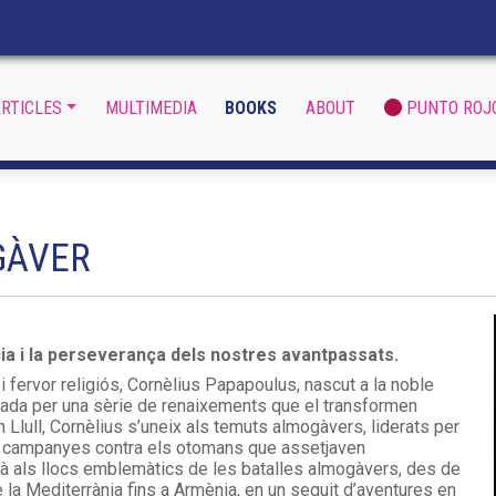
RTICLES
MULTIMEDIA
BOOKS
ABOUT
PUNTO ROJ
GÀVER
cia i la perseverança dels nostres avantpassats.
 fervor religiós, Cornèlius Papapoulus, nascut a la noble
cada per una sèrie de renaixements que el transformen
lull, Cornèlius s’uneix als temuts almogàvers, liderats per
ues campanyes contra els otomans que assetjaven
rà als llocs emblemàtics de les batalles almogàvers, des de
e la Mediterrània fins a Armènia, en un seguit d’aventures en