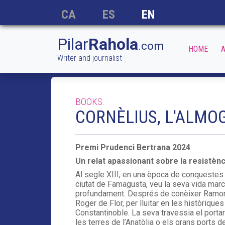
CA
ES
EN
Pilar
Rahola
.com
HOME
A
Writer and journalist
BOOKS:
CORNÈLIUS, L'ALMO
Premi Prudenci Bertrana 2024
Un relat apassionant sobre la resistèn
Al segle XIII, en una època de conquestes i
ciutat de Famagusta, veu la seva vida mar
profundament. Després de conèixer Ramon L
Roger de Flor, per lluitar en les històriq
Constantinoble. La seva travessia el porta
les terres de l’Anatòlia o els grans ports d