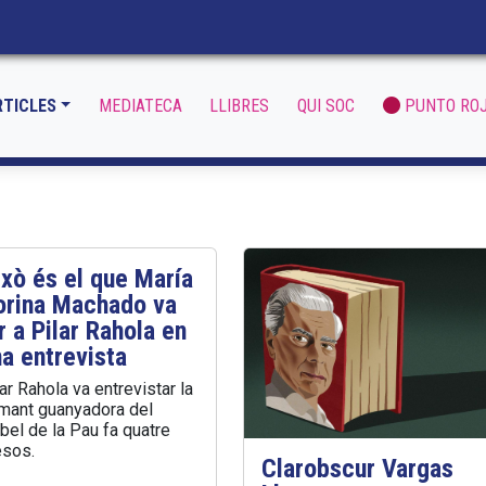
RTICLES
MEDIATECA
LLIBRES
QUI SOC
PUNTO RO
xò és el que María
orina Machado va
r a Pilar Rahola en
a entrevista
ar Rahola va entrevistar la
amant guanyadora del
bel de la Pau fa quatre
sos.
Clarobscur Vargas