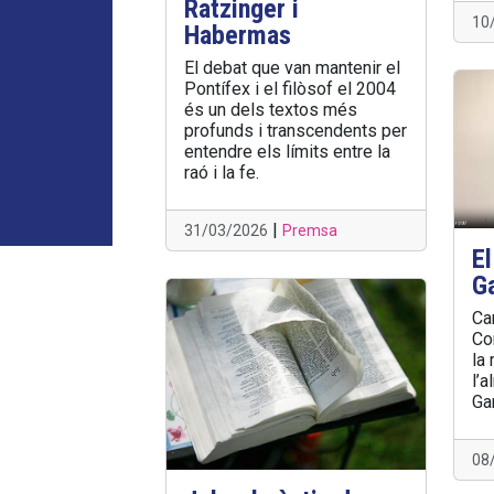
Ratzinger i
10
Habermas
El debat que van mantenir el
Pontífex i el filòsof el 2004
és un dels textos més
profunds i transcendents per
entendre els límits entre la
raó i la fe.
|
31/03/2026
Premsa
El
G
Ca
Co
la 
l’
Ga
08