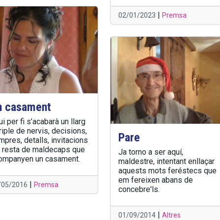
|
02/01/2023
Premsa
n casament
i per fi s’acabarà un llarg
riple de nervis, decisions,
Pare
pres, detalls, invita­cions
la resta de maldecaps que
Ja torno a ser aquí,
ompanyen un casament.
maldestre, intentant enllaçar
aquests mots feréstecs que
em fereixen abans de
|
/05/2016
Premsa
concebre'ls.
|
01/09/2014
Altres