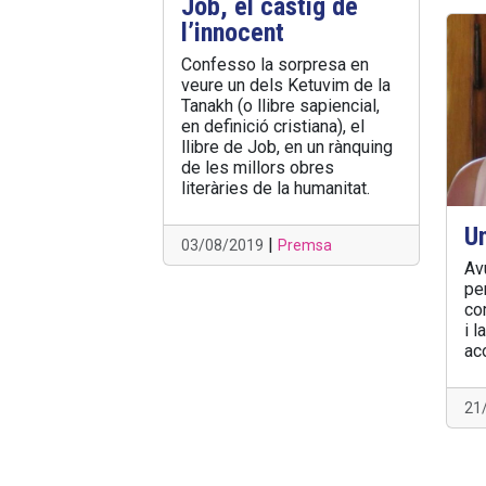
Job, el càstig de
l’innocent
Confesso la sorpresa en
veure un dels Ketuvim de la
Tanakh (o llibre sapiencial,
en definició cristiana), el
llibre de Job, en un rànquing
de les millors obres
literàries de la humanitat.
U
|
03/08/2019
Premsa
Avu
pe
com
i 
ac
21