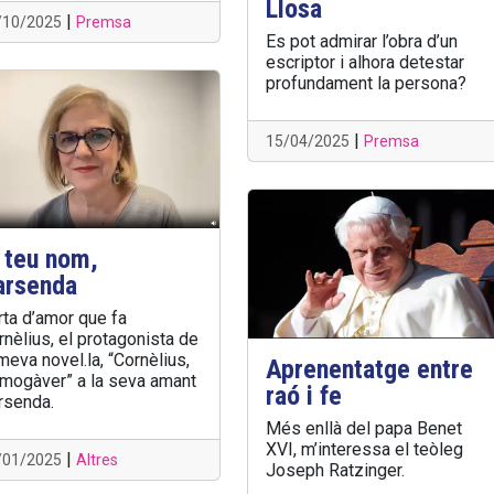
Llosa
|
/10/2025
Premsa
Es pot admirar l’obra d’un
escriptor i alhora detestar
profundament la persona?
|
15/04/2025
Premsa
 teu nom,
arsenda
rta d’amor que fa
rnèlius, el protagonista de
meva novel.la, “Cornèlius,
Aprenentatge entre
almogàver” a la seva amant
raó i fe
rsenda.
Més enllà del papa Benet
XVI, m’interessa el teòleg
|
/01/2025
Altres
Joseph Ratzinger.