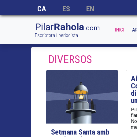
CA
ES
EN
Pilar
Rahola
.com
INICI
A
Escriptora i periodista
DIVERSOS
Ai
C
di
un
Pil
fl
No
me
Setmana Santa amb